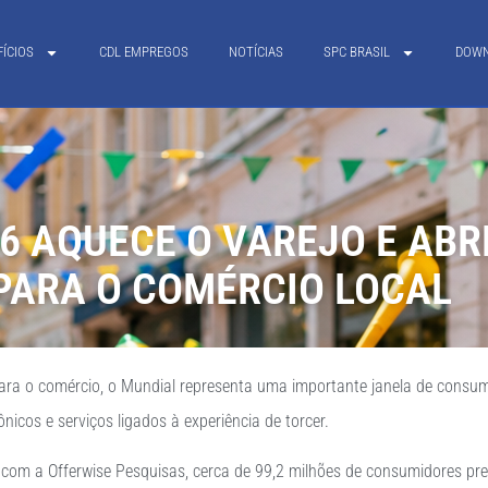
FÍCIOS
CDL EMPREGOS
NOTÍCIAS
SPC BRASIL
DOW
6 AQUECE O VAREJO E AB
PARA O COMÉRCIO LOCAL
ara o comércio, o Mundial representa uma importante janela de consu
rônicos e serviços ligados à experiência de torcer.
 com a Offerwise Pesquisas, cerca de 99,2 milhões de consumidores p