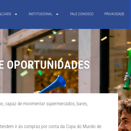
NLOADS
INSTITUCIONAL
FALE CONOSCO
PRIVACIDADE
RE OPORTUNIDADES
mo, capaz de movimentar supermercados, bares,
retendem ir às compras por conta da Copa do Mundo de