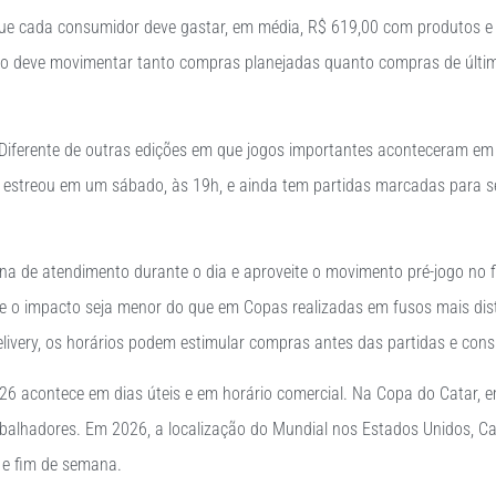
ue cada consumidor deve gastar, em média, R$ 619,00 com produtos e se
do deve movimentar tanto compras planejadas quanto compras de últim
iferente de outras edições em que jogos importantes aconteceram em p
 estreou em um sábado, às 19h, e ainda tem partidas marcadas para sex
na de atendimento durante o dia e aproveite o movimento pré-jogo no 
e o impacto seja menor do que em Copas realizadas em fusos mais dist
 delivery, os horários podem estimular compras antes das partidas e co
6 acontece em dias úteis e em horário comercial. Na Copa do Catar, em
balhadores. Em 2026, a localização do Mundial nos Estados Unidos, C
e e fim de semana.