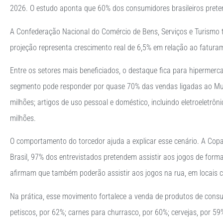
2026. O estudo aponta que 60% dos consumidores brasileiros pret
A Confederação Nacional do Comércio de Bens, Serviços e Turismo t
projeção representa crescimento real de 6,5% em relação ao fatura
Entre os setores mais beneficiados, o destaque fica para hiperme
segmento pode responder por quase 70% das vendas ligadas ao Mun
milhões; artigos de uso pessoal e doméstico, incluindo eletroeletr
milhões.
O comportamento do torcedor ajuda a explicar esse cenário. A Co
Brasil, 97% dos entrevistados pretendem assistir aos jogos de for
afirmam que também poderão assistir aos jogos na rua, em locais co
Na prática, esse movimento fortalece a venda de produtos de consu
petiscos, por 62%; carnes para churrasco, por 60%; cervejas, por 59%