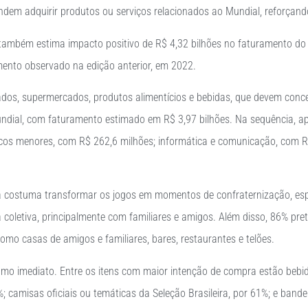
endem adquirir produtos ou serviços relacionados ao Mundial, reforç
ambém estima impacto positivo de R$ 4,32 bilhões no faturamento do co
mento observado na edição anterior, em 2022.
rcados, supermercados, produtos alimentícios e bebidas, que devem con
dial, com faturamento estimado em R$ 3,97 bilhões. Na sequência, ap
ônicos menores, com R$ 262,6 milhões; informática e comunicação, com 
pa costuma transformar os jogos em momentos de confraternização, e
ma coletiva, principalmente com familiares e amigos. Além disso, 86%
mo casas de amigos e familiares, bares, restaurantes e telões.
mo imediato. Entre os itens com maior intenção de compra estão bebid
; camisas oficiais ou temáticas da Seleção Brasileira, por 61%; e bande