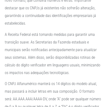
novo formato, que combina números e letras. Importante
destacar que os CNPJs já existentes não sofrerão alteração,
garantindo a continuidade das identificações empresariais já
estabelecidas.
A Receita Federal está tomando medidas para garantir uma
transição suave. As Secretarias da Fazenda estaduais e
municipais serão notificadas antecipadamente para atualizar
seus sistemas. Além disso, serão disponibilizadas rotinas de
cálculo do dígito verificador em linguagens usuais, minimizando
os impactos nas adequações tecnológicas.
O CNPJ Alfanumérico manterá os 14 dígitos do modelo atual,
mas passará a incluir letras em sua composição. O formato
será: AA.AAA.AAA/AAAA-DV, onde “A” pode ser qualquer número
de 0 a 9 ou qualquer letra de A a Z, e “DV” é o dígito verificador